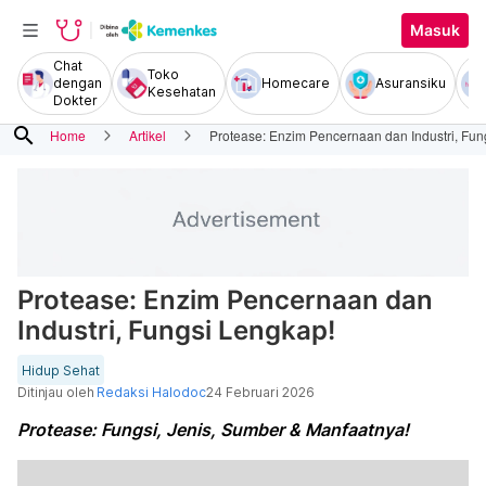
Masuk
Chat
Toko
dengan
Homecare
Asuransiku
Kesehatan
Dokter
search
Home
Artikel
Protease: Enzim Pencernaan dan Industri, Fun
Protease: Enzim Pencernaan dan
Industri, Fungsi Lengkap!
Hidup Sehat
Ditinjau oleh
Redaksi Halodoc
24 Februari 2026
Protease: Fungsi, Jenis, Sumber & Manfaatnya!