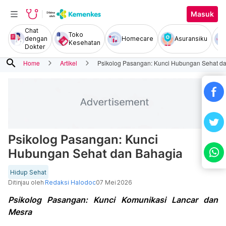
Masuk
Chat
Toko
dengan
Homecare
Asuransiku
Kesehatan
Dokter
search
Home
Artikel
Psikolog Pasangan: Kunci Hubungan Sehat d
Psikolog Pasangan: Kunci
Hubungan Sehat dan Bahagia
Hidup Sehat
Ditinjau oleh
Redaksi Halodoc
07 Mei 2026
Psikolog Pasangan: Kunci Komunikasi Lancar dan
Mesra