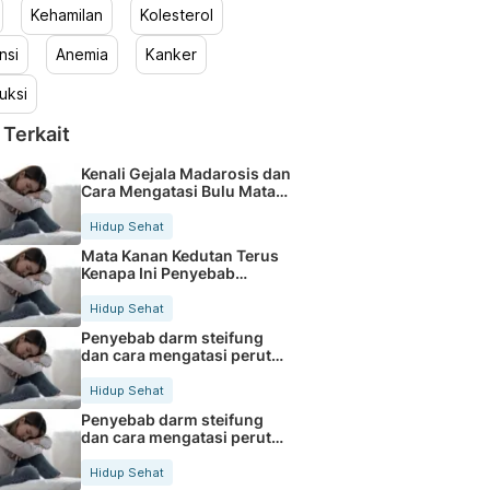
Kehamilan
Kolesterol
nsi
Anemia
Kanker
uksi
 Terkait
Kenali Gejala Madarosis dan
Cara Mengatasi Bulu Mata
Rontok
Hidup Sehat
Mata Kanan Kedutan Terus
Kenapa Ini Penyebab
Medisnya
Hidup Sehat
Penyebab darm steifung
dan cara mengatasi perut
kaku secara alami
Hidup Sehat
Penyebab darm steifung
dan cara mengatasi perut
kaku secara alami
Hidup Sehat