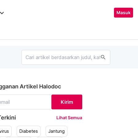
ard_arrow_down
Masuk
search
gganan Artikel Halodoc
Kirim
erkini
Lihat Semua
irus
Diabetes
Jantung