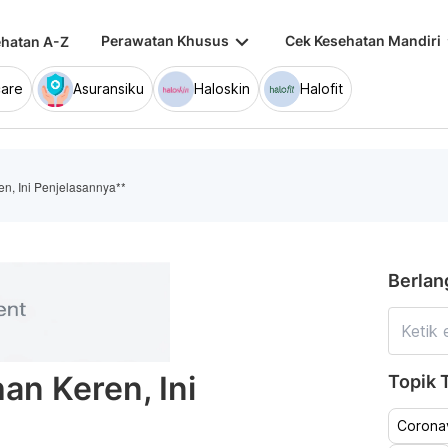
keyboard_arrow_down
keybo
Perawatan Khusus
Cek Kesehatan Mandiri
hatan A-Z
are
Asuransiku
Haloskin
Halofit
ren, Ini Penjelasannya**
Berlan
han Keren, Ini
Topik T
Coronav