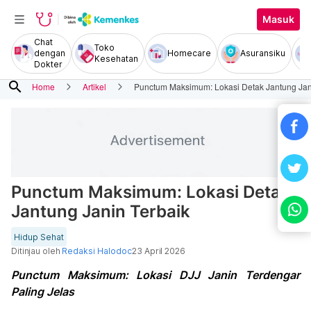
Masuk
Chat
Toko
dengan
Homecare
Asuransiku
Kesehatan
Dokter
search
Home
Artikel
Punctum Maksimum: Lokasi Detak Jantung Jan
Punctum Maksimum: Lokasi Detak
Jantung Janin Terbaik
Hidup Sehat
Ditinjau oleh
Redaksi Halodoc
23 April 2026
Punctum Maksimum: Lokasi DJJ Janin Terdengar
Paling Jelas