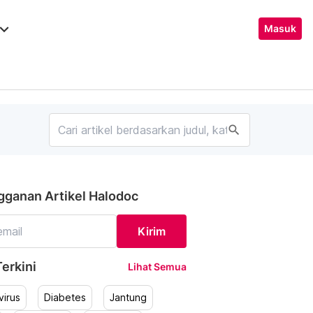
ard_arrow_down
Masuk
search
gganan Artikel Halodoc
Kirim
erkini
Lihat Semua
irus
Diabetes
Jantung