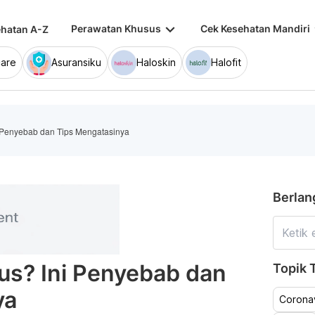
keyboard_arrow_down
keybo
Perawatan Khusus
Cek Kesehatan Mandiri
hatan A-Z
are
Asuransiku
Haloskin
Halofit
 Penyebab dan Tips Mengatasinya
Berlan
us? Ini Penyebab dan
Topik T
ya
Coronav