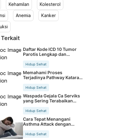
Kehamilan
Kolesterol
nsi
Anemia
Kanker
uksi
 Terkait
Daftar Kode ICD 10 Tumor
Parotis Lengkap dan
Terbaru
Hidup Sehat
Memahami Proses
Terjadinya Pathway Katarak
Secara Jelas
Hidup Sehat
Waspada Gejala Ca Serviks
yang Sering Terabaikan
Sejak Dini
Hidup Sehat
Cara Tepat Menangani
Asthma Attack dengan
Cepat dan Aman
Hidup Sehat