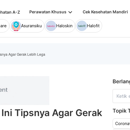
keyboard_arrow_down
keybo
Perawatan Khusus
Cek Kesehatan Mandiri
hatan A-Z
are
Asuransiku
Haloskin
Halofit
psnya Agar Gerak Lebih Lega
Berlan
 Ini Tipsnya Agar Gerak
Topik T
Coronav