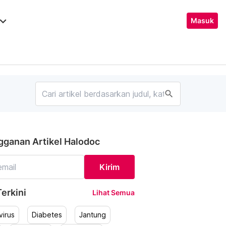
ard_arrow_down
Masuk
search
gganan Artikel Halodoc
Kirim
erkini
Lihat Semua
irus
Diabetes
Jantung