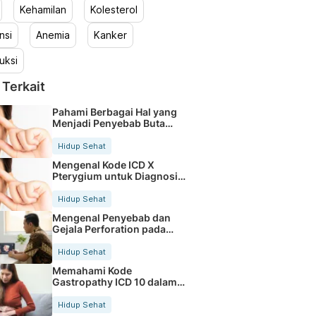
Kehamilan
Kolesterol
nsi
Anemia
Kanker
uksi
 Terkait
Pahami Berbagai Hal yang
Menjadi Penyebab Buta
Warna
Hidup Sehat
Mengenal Kode ICD X
Pterygium untuk Diagnosis
Mata
Hidup Sehat
Mengenal Penyebab dan
Gejala Perforation pada
Tubuh
Hidup Sehat
Memahami Kode
Gastropathy ICD 10 dalam
Rekam Medis Pasien
Hidup Sehat