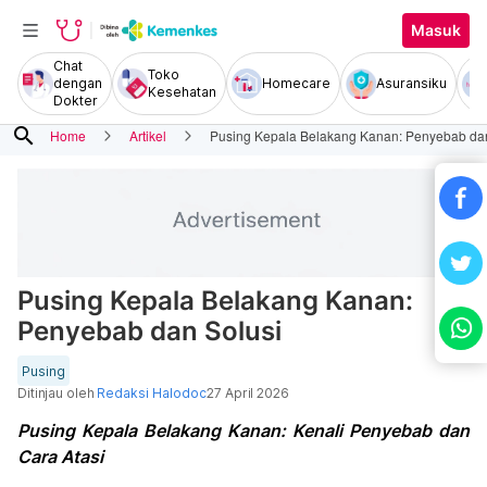
Masuk
Chat
Toko
dengan
Homecare
Asuransiku
Kesehatan
Dokter
search
Home
Artikel
Pusing Kepala Belakang Kanan: Penyebab dan
Pusing Kepala Belakang Kanan:
Penyebab dan Solusi
Pusing
Ditinjau oleh
Redaksi Halodoc
27 April 2026
Pusing Kepala Belakang Kanan: Kenali Penyebab dan
Cara Atasi