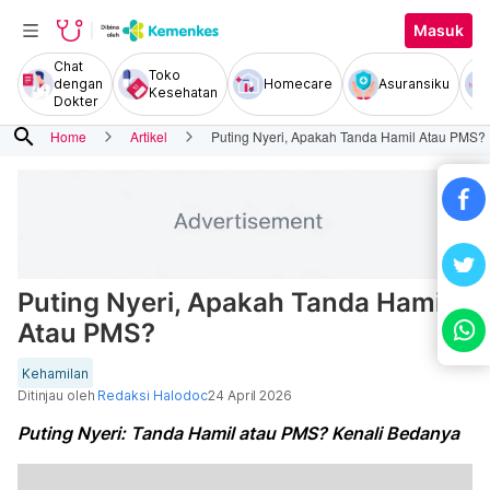
Masuk
Chat
Toko
dengan
Homecare
Asuransiku
Kesehatan
Dokter
search
Home
Artikel
Puting Nyeri, Apakah Tanda Hamil Atau PMS?
Puting Nyeri, Apakah Tanda Hamil
Atau PMS?
Kehamilan
Ditinjau oleh
Redaksi Halodoc
24 April 2026
Puting Nyeri: Tanda Hamil atau PMS? Kenali Bedanya