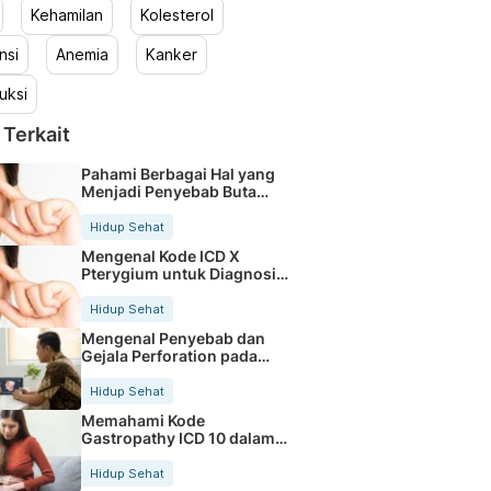
Kehamilan
Kolesterol
nsi
Anemia
Kanker
uksi
 Terkait
Pahami Berbagai Hal yang
Menjadi Penyebab Buta
Warna
Hidup Sehat
Mengenal Kode ICD X
Pterygium untuk Diagnosis
Mata
Hidup Sehat
Mengenal Penyebab dan
Gejala Perforation pada
Tubuh
Hidup Sehat
Memahami Kode
Gastropathy ICD 10 dalam
Rekam Medis Pasien
Hidup Sehat