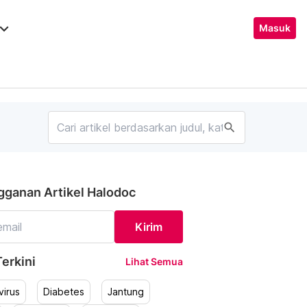
ard_arrow_down
Masuk
search
gganan Artikel Halodoc
Kirim
erkini
Lihat Semua
irus
Diabetes
Jantung