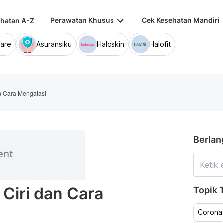
keyboard_arrow_down
keybo
Perawatan Khusus
Cek Kesehatan Mandiri
hatan A-Z
are
Asuransiku
Haloskin
Halofit
dan Cara Mengatasi
Berlan
, Ciri dan Cara
Topik T
Coronav