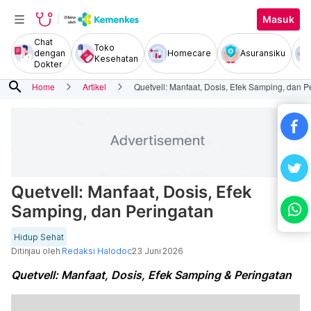
Masuk
Chat
Toko
dengan
Homecare
Asuransiku
Kesehatan
Dokter
search
Home
Artikel
Quetvell: Manfaat, Dosis, Efek Samping, dan P
Quetvell: Manfaat, Dosis, Efek
Samping, dan Peringatan
Hidup Sehat
Ditinjau oleh
Redaksi Halodoc
23 Juni 2026
Quetvell: Manfaat, Dosis, Efek Samping & Peringatan