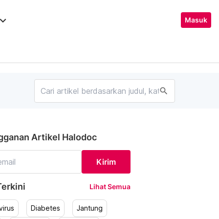
ard_arrow_down
Masuk
search
gganan Artikel Halodoc
Kirim
erkini
Lihat Semua
irus
Diabetes
Jantung