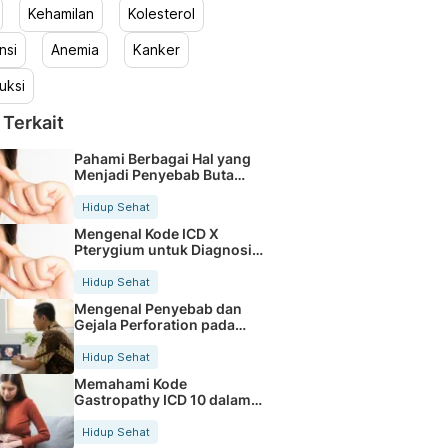
Kehamilan
Kolesterol
nsi
Anemia
Kanker
uksi
 Terkait
Pahami Berbagai Hal yang
Menjadi Penyebab Buta
Warna
Hidup Sehat
Mengenal Kode ICD X
Pterygium untuk Diagnosis
Mata
Hidup Sehat
Mengenal Penyebab dan
Gejala Perforation pada
Tubuh
Hidup Sehat
Memahami Kode
Gastropathy ICD 10 dalam
Rekam Medis Pasien
Hidup Sehat