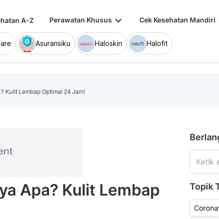
keyboard_arrow_down
keybo
Perawatan Khusus
Cek Kesehatan Mandiri
hatan A-Z
are
Asuransiku
Haloskin
Halofit
 Kulit Lembap Optimal 24 Jam!
Berlan
a Apa? Kulit Lembap
Topik T
Coronav