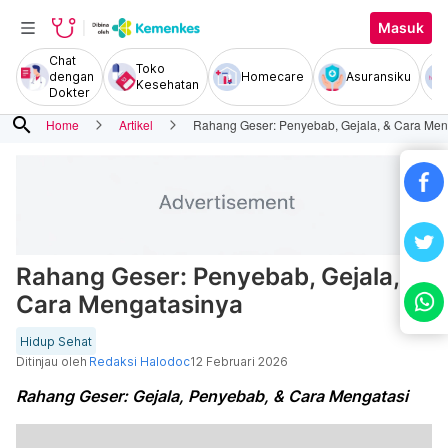
Masuk
Chat
Toko
dengan
Homecare
Asuransiku
Kesehatan
Dokter
search
Home
Artikel
Rahang Geser: Penyebab, Gejala, & Cara Men
Rahang Geser: Penyebab, Gejala, &
Cara Mengatasinya
Hidup Sehat
Ditinjau oleh
Redaksi Halodoc
12 Februari 2026
Rahang Geser: Gejala, Penyebab, & Cara Mengatasi