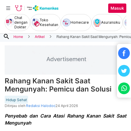
Masuk
Chat
Toko
dengan
Homecare
Asuransiku
Kesehatan
Dokter
search
Home
Artikel
Rahang Kanan Sakit Saat Mengunyah: Pemicu
Rahang Kanan Sakit Saat
Mengunyah: Pemicu dan Solusi
Hidup Sehat
Ditinjau oleh
Redaksi Halodoc
24 April 2026
Penyebab dan Cara Atasi Rahang Kanan Sakit Saat
Mengunyah