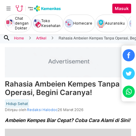
Masuk
Chat
Toko
dengan
Homecare
Asuransiku
Kesehatan
Dokter
search
Home
Artikel
Rahasia Ambeien Kempes Tanpa Operasi, Beg
Rahasia Ambeien Kempes Tanpa
Operasi, Begini Caranya!
Hidup Sehat
Ditinjau oleh
Redaksi Halodoc
26 Maret 2026
Ambeien Kempes Biar Cepat? Coba Cara Alami di Sini!