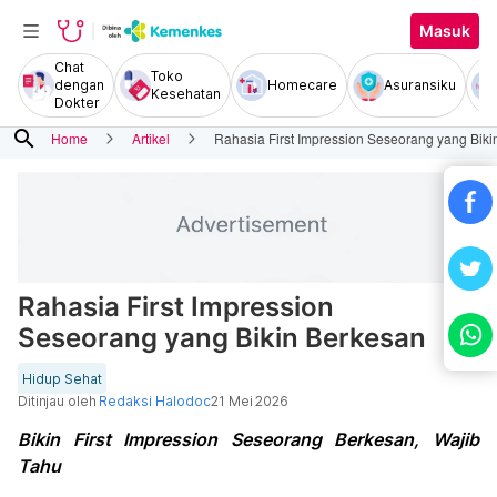
Masuk
Chat
Toko
dengan
Homecare
Asuransiku
Kesehatan
Dokter
search
Home
Artikel
Rahasia First Impression Seseorang yang Bik
Rahasia First Impression
Seseorang yang Bikin Berkesan
Hidup Sehat
Ditinjau oleh
Redaksi Halodoc
21 Mei 2026
Bikin First Impression Seseorang Berkesan, Wajib
Tahu