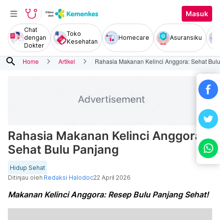
Masuk
Chat
Toko
dengan
Homecare
Asuransiku
Kesehatan
Dokter
search
Home
Artikel
Rahasia Makanan Kelinci Anggora: Sehat Bul
Rahasia Makanan Kelinci Anggora:
Sehat Bulu Panjang
Hidup Sehat
Ditinjau oleh
Redaksi Halodoc
22 April 2026
Makanan Kelinci Anggora: Resep Bulu Panjang Sehat!