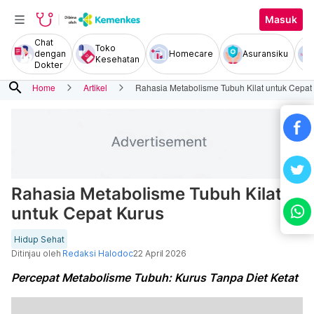
Masuk
Chat
Toko
dengan
Homecare
Asuransiku
Kesehatan
Dokter
search
Home
Artikel
Rahasia Metabolisme Tubuh Kilat untuk Cepat
Rahasia Metabolisme Tubuh Kilat
untuk Cepat Kurus
Hidup Sehat
Ditinjau oleh
Redaksi Halodoc
22 April 2026
Percepat Metabolisme Tubuh: Kurus Tanpa Diet Ketat