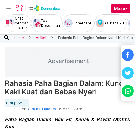
Masuk
Chat
Toko
dengan
Homecare
Asuransiku
Kesehatan
Dokter
search
Home
Artikel
Rahasia Paha Bagian Dalam: Kunci Kaki Kuat
Rahasia Paha Bagian Dalam: Kunci
Kaki Kuat dan Bebas Nyeri
Hidup Sehat
Ditinjau oleh
Redaksi Halodoc
16 Maret 2026
Paha Bagian Dalam: Biar Fit, Kenali & Rawat Ototmu
Kini