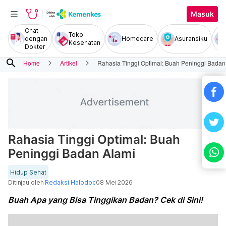
Masuk
Chat
Toko
dengan
Homecare
Asuransiku
Kesehatan
Dokter
search
Home
Artikel
Rahasia Tinggi Optimal: Buah Peninggi Badan
Rahasia Tinggi Optimal: Buah
Peninggi Badan Alami
Hidup Sehat
Ditinjau oleh
Redaksi Halodoc
08 Mei 2026
Buah Apa yang Bisa Tinggikan Badan? Cek di Sini!