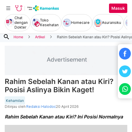
Masuk
Chat
Toko
dengan
Homecare
Asuransiku
Kesehatan
Dokter
search
Home
Artikel
Rahim Sebelah Kanan atau Kiri? Posisi Aslinya
Rahim Sebelah Kanan atau Kiri?
Posisi Aslinya Bikin Kaget!
Kehamilan
Ditinjau oleh
Redaksi Halodoc
20 April 2026
Rahim Sebelah Kanan atau Kiri? Ini Posisi Normalnya