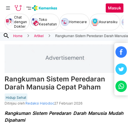
Masuk
Chat
Toko
dengan
Homecare
Asuransiku
Kesehatan
Dokter
search
Home
Artikel
Rangkuman Sistem Peredaran Darah Manusi
Rangkuman Sistem Peredaran
Darah Manusia Cepat Paham
Hidup Sehat
Ditinjau oleh
Redaksi Halodoc
27 Februari 2026
Rangkuman Sistem Peredaran Darah Manusia Mudah
Dipahami