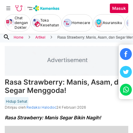
Masuk
Chat
Toko
dengan
Homecare
Asuransiku
Kesehatan
Dokter
search
Home
Artikel
Rasa Strawberry: Manis, Asam, dan Segar Me
Rasa Strawberry: Manis, Asam, dan
Segar Menggoda!
Hidup Sehat
Ditinjau oleh
Redaksi Halodoc
24 Februari 2026
Rasa Strawberry: Manis Segar Bikin Nagih!