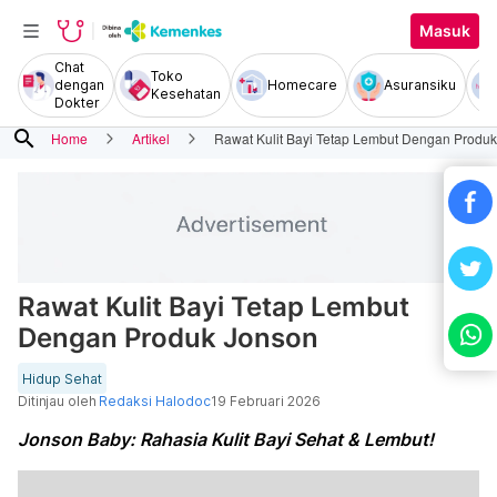
Masuk
Chat
Toko
dengan
Homecare
Asuransiku
Kesehatan
Dokter
search
Home
Artikel
Rawat Kulit Bayi Tetap Lembut Dengan Produ
Rawat Kulit Bayi Tetap Lembut
Dengan Produk Jonson
Hidup Sehat
Ditinjau oleh
Redaksi Halodoc
19 Februari 2026
Jonson Baby: Rahasia Kulit Bayi Sehat & Lembut!