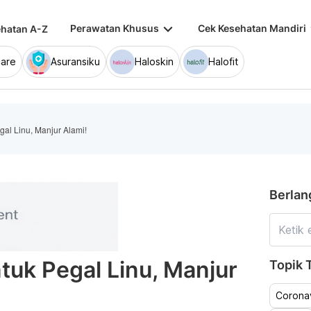
keyboard_arrow_down
keybo
Perawatan Khusus
Cek Kesehatan Mandiri
hatan A-Z
are
Asuransiku
Haloskin
Halofit
al Linu, Manjur Alami!
Berlan
uk Pegal Linu, Manjur
Topik T
Coronav