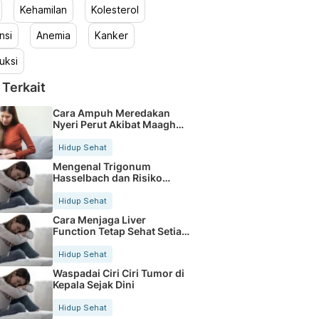
Kehamilan
Kolesterol
nsi
Anemia
Kanker
uksi
 Terkait
Cara Ampuh Meredakan
Nyeri Perut Akibat Maagh
Kambuh
Hidup Sehat
Mengenal Trigonum
Hasselbach dan Risiko
Hernia Inguinalis
Hidup Sehat
Cara Menjaga Liver
Function Tetap Sehat Setiap
Hari
Hidup Sehat
Waspadai Ciri Ciri Tumor di
Kepala Sejak Dini
Hidup Sehat