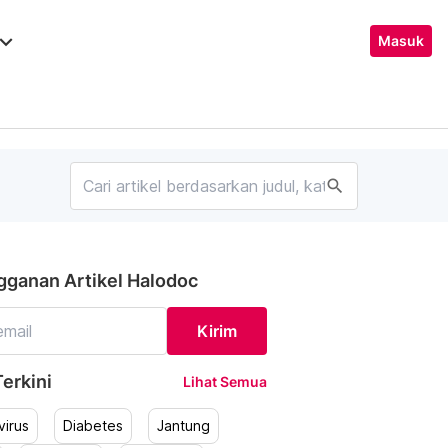
ard_arrow_down
Masuk
search
gganan Artikel Halodoc
Kirim
erkini
Lihat Semua
irus
Diabetes
Jantung