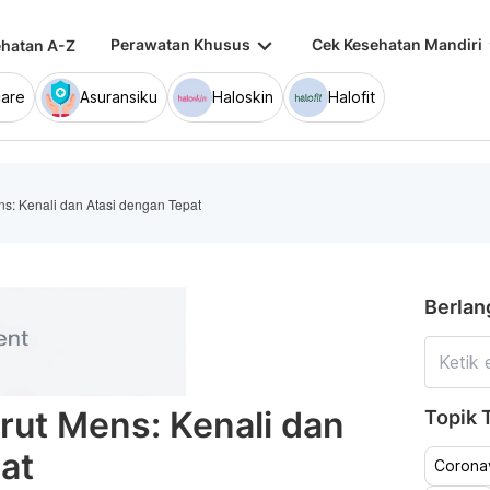
keyboard_arrow_down
keybo
Perawatan Khusus
Cek Kesehatan Mandiri
hatan A-Z
are
Asuransiku
Haloskin
Halofit
s: Kenali dan Atasi dengan Tepat
Berlan
rut Mens: Kenali dan
Topik T
at
Coronav