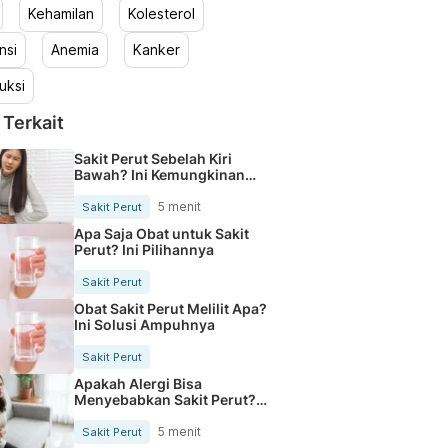
Kehamilan
Kolesterol
nsi
Anemia
Kanker
uksi
 Terkait
Sakit Perut Sebelah Kiri
Bawah? Ini Kemungkinan
Penyebabnya
5 menit
Sakit Perut
Apa Saja Obat untuk Sakit
Perut? Ini Pilihannya
Sakit Perut
Obat Sakit Perut Melilit Apa?
Ini Solusi Ampuhnya
Sakit Perut
Apakah Alergi Bisa
Menyebabkan Sakit Perut?
Cari Tahu Yuk
5 menit
Sakit Perut