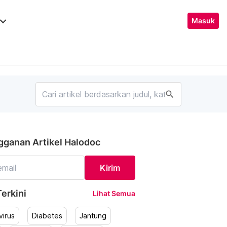
ard_arrow_down
Masuk
search
gganan Artikel Halodoc
Kirim
erkini
Lihat Semua
irus
Diabetes
Jantung