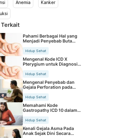
nsi
Anemia
Kanker
uksi
 Terkait
Pahami Berbagai Hal yang
Menjadi Penyebab Buta
Warna
Hidup Sehat
Mengenal Kode ICD X
Pterygium untuk Diagnosis
Mata
Hidup Sehat
Mengenal Penyebab dan
Gejala Perforation pada
Tubuh
Hidup Sehat
Memahami Kode
Gastropathy ICD 10 dalam
Rekam Medis Pasien
Hidup Sehat
Kenali Gejala Asma Pada
Anak Sejak Dini Secara