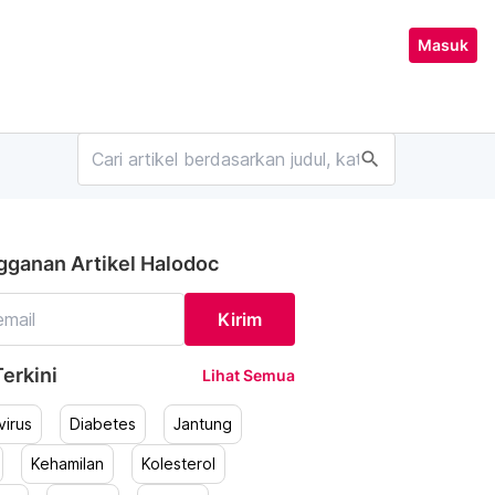
Masuk
search
gganan Artikel Halodoc
Kirim
erkini
Lihat Semua
irus
Diabetes
Jantung
Kehamilan
Kolesterol