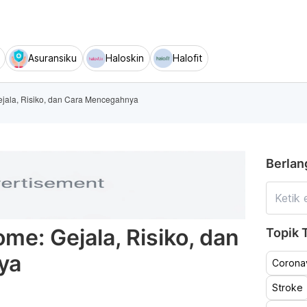
Asuransiku
Haloskin
Halofit
jala, Risiko, dan Cara Mencegahnya
Berlan
me: Gejala, Risiko, dan
Topik T
ya
Coronav
Stroke