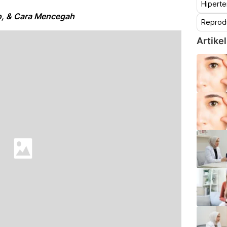
Hiperte
ko, & Cara Mencegah
Reprod
Artikel