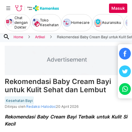
Masuk
Chat
Toko
dengan
Homecare
Asuransiku
Kesehatan
Dokter
search
Home
Artikel
Rekomendasi Baby Cream Bayi untuk Kulit Se
Rekomendasi Baby Cream Bayi
untuk Kulit Sehat dan Lembut
Kesehatan Bayi
Ditinjau oleh
Redaksi Halodoc
20 April 2026
Rekomendasi Baby Cream Bayi Terbaik untuk Kulit Si
Kecil