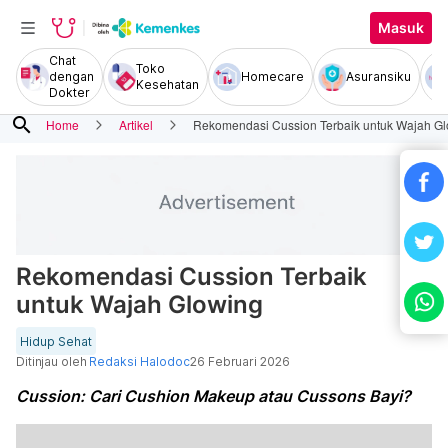
Masuk
Chat
Toko
dengan
Homecare
Asuransiku
Kesehatan
Dokter
search
Home
Artikel
Rekomendasi Cussion Terbaik untuk Wajah G
Rekomendasi Cussion Terbaik
untuk Wajah Glowing
Hidup Sehat
Ditinjau oleh
Redaksi Halodoc
26 Februari 2026
Cussion: Cari Cushion Makeup atau Cussons Bayi?