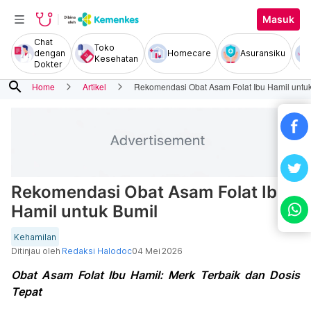
Masuk
Chat
Toko
dengan
Homecare
Asuransiku
Kesehatan
Dokter
search
Home
Artikel
Rekomendasi Obat Asam Folat Ibu Hamil untu
Rekomendasi Obat Asam Folat Ibu
Hamil untuk Bumil
Kehamilan
Ditinjau oleh
Redaksi Halodoc
04 Mei 2026
Obat Asam Folat Ibu Hamil: Merk Terbaik dan Dosis
Tepat