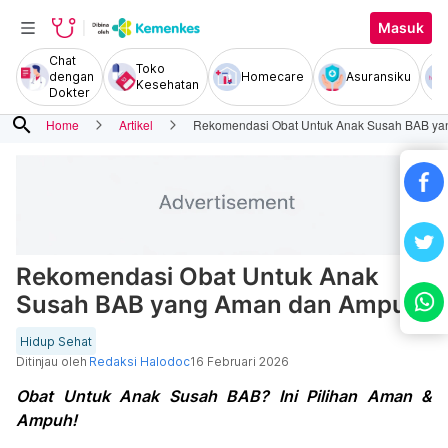
Masuk
Chat
Toko
dengan
Homecare
Asuransiku
Kesehatan
Dokter
search
Home
Artikel
Rekomendasi Obat Untuk Anak Susah BAB y
Rekomendasi Obat Untuk Anak
Susah BAB yang Aman dan Ampuh
Hidup Sehat
Ditinjau oleh
Redaksi Halodoc
16 Februari 2026
Obat Untuk Anak Susah BAB? Ini Pilihan Aman &
Ampuh!