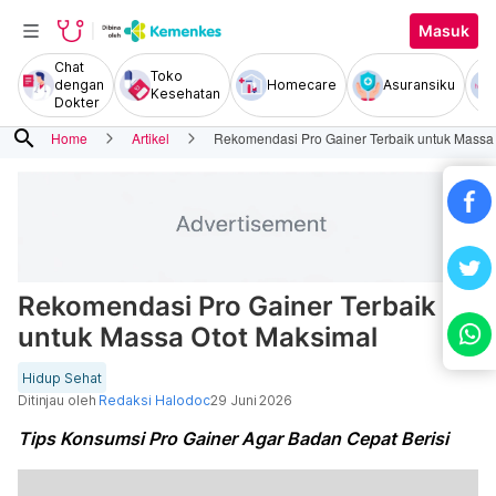
Masuk
Chat
Toko
dengan
Homecare
Asuransiku
Kesehatan
Dokter
search
Home
Artikel
Rekomendasi Pro Gainer Terbaik untuk Massa
Rekomendasi Pro Gainer Terbaik
untuk Massa Otot Maksimal
Hidup Sehat
Ditinjau oleh
Redaksi Halodoc
29 Juni 2026
Tips Konsumsi Pro Gainer Agar Badan Cepat Berisi