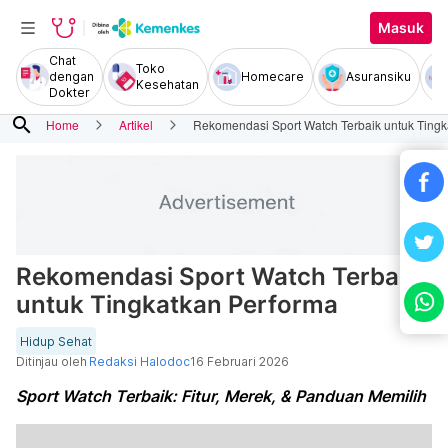
Masuk
Chat
Toko
dengan
Homecare
Asuransiku
Kesehatan
Dokter
search
Home
Artikel
Rekomendasi Sport Watch Terbaik untuk Tingk
Rekomendasi Sport Watch Terbaik
untuk Tingkatkan Performa
Hidup Sehat
Ditinjau oleh
Redaksi Halodoc
16 Februari 2026
Sport Watch Terbaik: Fitur, Merek, & Panduan Memilih