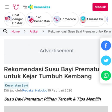
Masuk
Chat
Toko
dengan
Homecare
Asuransiku
Kesehatan
Dokter
search
Home
Artikel
Rekomendasi Susu Bayi Prematur untuk Kej
Rekomendasi Susu Bayi Prematur
untuk Kejar Tumbuh Kembang
Kesehatan Bayi
Ditinjau oleh
Redaksi Halodoc
19 Februari 2026
Susu Bayi Prematur: Pilihan Terbaik & Tips Memilih