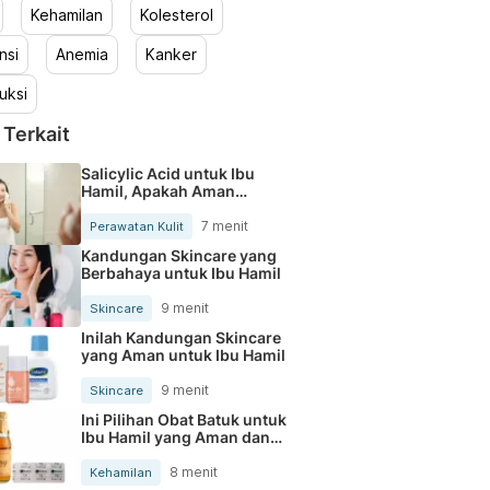
Kehamilan
Kolesterol
nsi
Anemia
Kanker
uksi
 Terkait
Salicylic Acid untuk Ibu
Hamil, Apakah Aman
Digunakan?
7 menit
Perawatan Kulit
Kandungan Skincare yang
Berbahaya untuk Ibu Hamil
9 menit
Skincare
Inilah Kandungan Skincare
yang Aman untuk Ibu Hamil
9 menit
Skincare
Ini Pilihan Obat Batuk untuk
Ibu Hamil yang Aman dan
Tersedia di Apotek
8 menit
Kehamilan