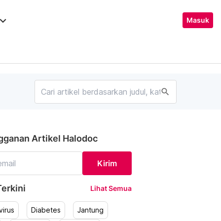
ard_arrow_down
Masuk
search
gganan Artikel Halodoc
Kirim
erkini
Lihat Semua
irus
Diabetes
Jantung