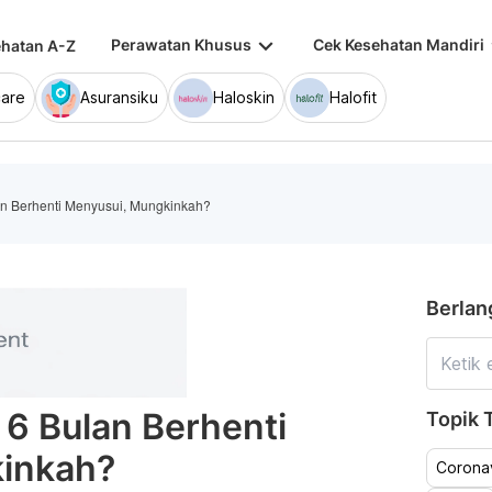
keyboard_arrow_down
keybo
Perawatan Khusus
Cek Kesehatan Mandiri
hatan A-Z
are
Asuransiku
Haloskin
Halofit
an Berhenti Menyusui, Mungkinkah?
Berlan
 6 Bulan Berhenti
Topik T
inkah?
Coronav