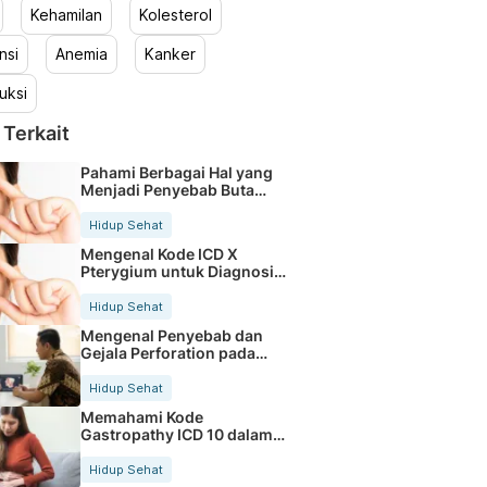
Kehamilan
Kolesterol
nsi
Anemia
Kanker
uksi
 Terkait
Pahami Berbagai Hal yang
Menjadi Penyebab Buta
Warna
Hidup Sehat
Mengenal Kode ICD X
Pterygium untuk Diagnosis
Mata
Hidup Sehat
Mengenal Penyebab dan
Gejala Perforation pada
Tubuh
Hidup Sehat
Memahami Kode
Gastropathy ICD 10 dalam
Rekam Medis Pasien
Hidup Sehat