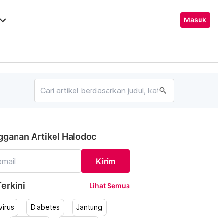
ard_arrow_down
Masuk
search
gganan Artikel Halodoc
Kirim
erkini
Lihat Semua
irus
Diabetes
Jantung