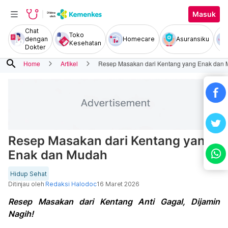
Masuk
Chat
Toko
dengan
Homecare
Asuransiku
Kesehatan
Dokter
search
Home
Artikel
Resep Masakan dari Kentang yang Enak dan
Resep Masakan dari Kentang yang
Enak dan Mudah
Hidup Sehat
Ditinjau oleh
Redaksi Halodoc
16 Maret 2026
Resep Masakan dari Kentang Anti Gagal, Dijamin
Nagih!