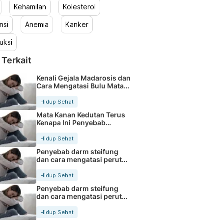
Kehamilan
Kolesterol
nsi
Anemia
Kanker
uksi
 Terkait
Kenali Gejala Madarosis dan
Cara Mengatasi Bulu Mata
Rontok
Hidup Sehat
Mata Kanan Kedutan Terus
Kenapa Ini Penyebab
Medisnya
Hidup Sehat
Penyebab darm steifung
dan cara mengatasi perut
kaku secara alami
Hidup Sehat
Penyebab darm steifung
dan cara mengatasi perut
kaku secara alami
Hidup Sehat