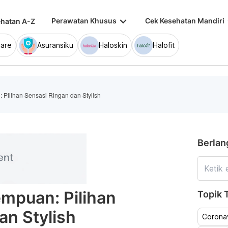
keyboard_arrow_down
keybo
Perawatan Khusus
Cek Kesehatan Mandiri
hatan A-Z
are
Asuransiku
Haloskin
Halofit
Pilihan Sensasi Ringan dan Stylish
Berlan
mpuan: Pilihan
Topik T
an Stylish
Coronav