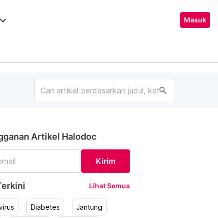
ard_arrow_down
Masuk
search
gganan Artikel Halodoc
Kirim
erkini
Lihat Semua
irus
Diabetes
Jantung