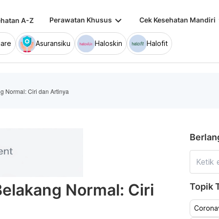
keyboard_arrow_down
keybo
Perawatan Khusus
Cek Kesehatan Mandiri
hatan A-Z
are
Asuransiku
Haloskin
Halofit
 Normal: Ciri dan Artinya
Berlan
elakang Normal: Ciri
Topik T
Coronav