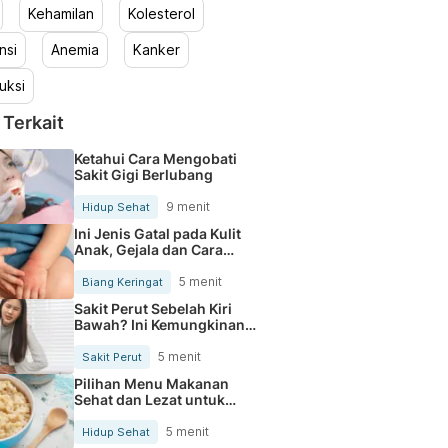
Kehamilan
Kolesterol
nsi
Anemia
Kanker
uksi
 Terkait
Ketahui Cara Mengobati
Sakit Gigi Berlubang
9 menit
Hidup Sehat
Ini Jenis Gatal pada Kulit
Anak, Gejala dan Cara
Mengobatinya
5 menit
Biang Keringat
Sakit Perut Sebelah Kiri
Bawah? Ini Kemungkinan
Penyebabnya
5 menit
Sakit Perut
Pilihan Menu Makanan
Sehat dan Lezat untuk
Mengurangi Kolesterol
5 menit
Hidup Sehat