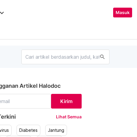
ard_arrow_down
Masuk
search
gganan Artikel Halodoc
Kirim
erkini
Lihat Semua
irus
Diabetes
Jantung