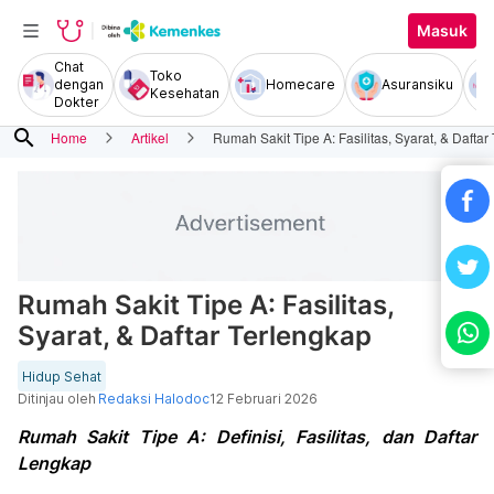
Masuk
Chat
Toko
dengan
Homecare
Asuransiku
Kesehatan
Dokter
search
Home
Artikel
Rumah Sakit Tipe A: Fasilitas, Syarat, & Daftar
Rumah Sakit Tipe A: Fasilitas,
Syarat, & Daftar Terlengkap
Hidup Sehat
Ditinjau oleh
Redaksi Halodoc
12 Februari 2026
Rumah Sakit Tipe A: Definisi, Fasilitas, dan Daftar
Lengkap