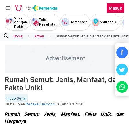
Masuk
Chat
Toko
dengan
Homecare
Asuransiku
Kesehatan
Dokter
search
Home
Artikel
Rumah Semut: Jenis, Manfaat, dan Fakta Unik!
Rumah Semut: Jenis, Manfaat, dan
Fakta Unik!
Hidup Sehat
Ditinjau oleh
Redaksi Halodoc
20 Februari 2026
Rumah Semut: Jenis, Manfaat, Fakta Unik, dan
Harganya