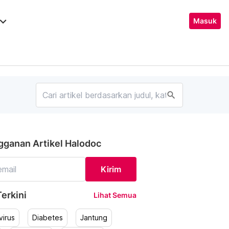
ard_arrow_down
Masuk
search
gganan Artikel Halodoc
Kirim
erkini
Lihat Semua
irus
Diabetes
Jantung