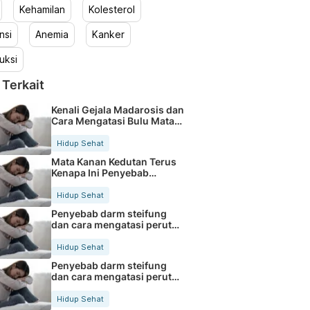
Kehamilan
Kolesterol
nsi
Anemia
Kanker
uksi
 Terkait
Kenali Gejala Madarosis dan
Cara Mengatasi Bulu Mata
Rontok
Hidup Sehat
Mata Kanan Kedutan Terus
Kenapa Ini Penyebab
Medisnya
Hidup Sehat
Penyebab darm steifung
dan cara mengatasi perut
kaku secara alami
Hidup Sehat
Penyebab darm steifung
dan cara mengatasi perut
kaku secara alami
Hidup Sehat