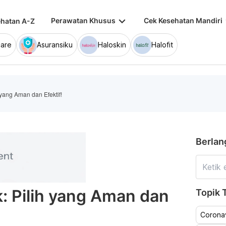
keyboard_arrow_down
keybo
Perawatan Khusus
Cek Kesehatan Mandiri
hatan A-Z
are
Asuransiku
Haloskin
Halofit
 yang Aman dan Efektif!
Berlan
: Pilih yang Aman dan
Topik T
Coronav