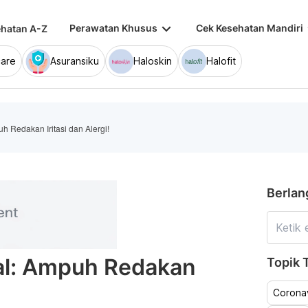
keyboard_arrow_down
keybo
Perawatan Khusus
Cek Kesehatan Mandiri
hatan A-Z
are
Asuransiku
Haloskin
Halofit
h Redakan Iritasi dan Alergi!
Berlan
al: Ampuh Redakan
Topik T
Coronav