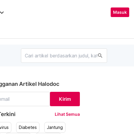
ard_arrow_down
Masuk
search
gganan Artikel Halodoc
Kirim
erkini
Lihat Semua
irus
Diabetes
Jantung