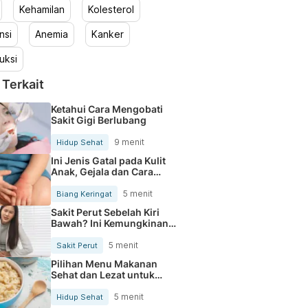
Kehamilan
Kolesterol
nsi
Anemia
Kanker
uksi
 Terkait
Ketahui Cara Mengobati
Sakit Gigi Berlubang
9 menit
Hidup Sehat
Ini Jenis Gatal pada Kulit
Anak, Gejala dan Cara
Mengobatinya
5 menit
Biang Keringat
Sakit Perut Sebelah Kiri
Bawah? Ini Kemungkinan
Penyebabnya
5 menit
Sakit Perut
Pilihan Menu Makanan
Sehat dan Lezat untuk
Mengurangi Kolesterol
5 menit
Hidup Sehat