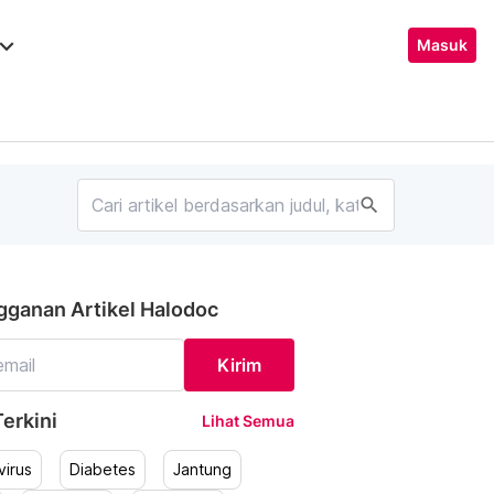
ard_arrow_down
Masuk
search
gganan Artikel Halodoc
Kirim
erkini
Lihat Semua
irus
Diabetes
Jantung