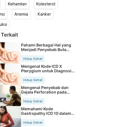
Kehamilan
Kolesterol
nsi
Anemia
Kanker
uksi
 Terkait
Pahami Berbagai Hal yang
Menjadi Penyebab Buta
Warna
Hidup Sehat
Mengenal Kode ICD X
Pterygium untuk Diagnosis
Mata
Hidup Sehat
Mengenal Penyebab dan
Gejala Perforation pada
Tubuh
Hidup Sehat
Memahami Kode
Gastropathy ICD 10 dalam
Rekam Medis Pasien
Hidup Sehat