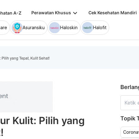
keyboard_arrow_down
keybo
Perawatan Khusus
Cek Kesehatan Mandiri
hatan A-Z
are
Asuransiku
Haloskin
Halofit
Pilih yang Tepat, Kulit Sehat!
Berlan
 Kulit: Pilih yang
Topik T
!
Coronav