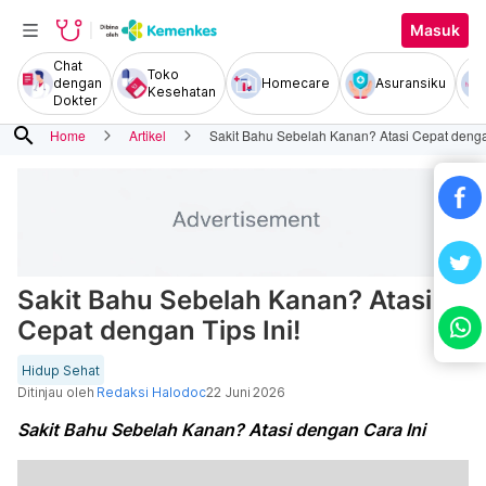
Masuk
Chat
Toko
dengan
Homecare
Asuransiku
Kesehatan
Dokter
search
Home
Artikel
Sakit Bahu Sebelah Kanan? Atasi Cepat dengan
Sakit Bahu Sebelah Kanan? Atasi
Cepat dengan Tips Ini!
Hidup Sehat
Ditinjau oleh
Redaksi Halodoc
22 Juni 2026
Sakit Bahu Sebelah Kanan? Atasi dengan Cara Ini