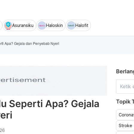
Asuransiku
Haloskin
Halofit
rti Apa? Gejala dan Penyebab Nyeri
Berlan
u Seperti Apa? Gejala
Topik T
eri
Coronav
Stroke
026