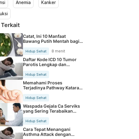
nsi
Anemia
Kanker
uksi
 Terkait
Catat, Ini 10 Manfaat
Bawang Putih Mentah bagi
Tubuh
8 menit
Hidup Sehat
Daftar Kode ICD 10 Tumor
Parotis Lengkap dan
Terbaru
Hidup Sehat
Memahami Proses
Terjadinya Pathway Katarak
Secara Jelas
Hidup Sehat
Waspada Gejala Ca Serviks
yang Sering Terabaikan
Sejak Dini
Hidup Sehat
Cara Tepat Menangani
Asthma Attack dengan