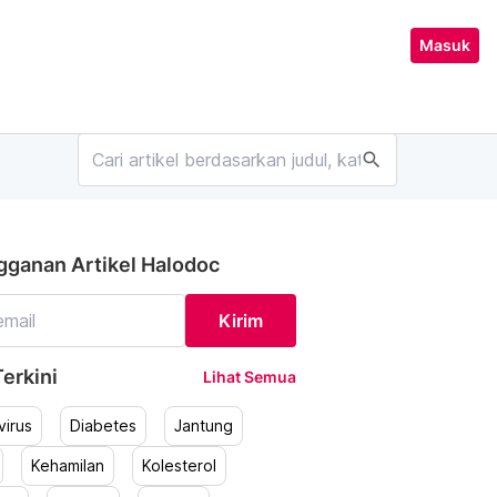
Masuk
search
gganan Artikel Halodoc
Kirim
erkini
Lihat Semua
irus
Diabetes
Jantung
Kehamilan
Kolesterol