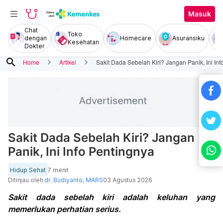
Masuk
Chat
Toko
dengan
Homecare
Asuransiku
Kesehatan
Dokter
search
Home
Artikel
Sakit Dada Sebelah Kiri? Jangan Panik, Ini In
Sakit Dada Sebelah Kiri? Jangan
Panik, Ini Info Pentingnya
Hidup Sehat
7 menit
Ditinjau oleh
dr. Budiyanto, MARS
03 Agustus 2026
Sakit dada sebelah kiri adalah keluhan yang
memerlukan perhatian serius.