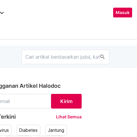
ard_arrow_down
Masuk
search
gganan Artikel Halodoc
Kirim
erkini
Lihat Semua
irus
Diabetes
Jantung