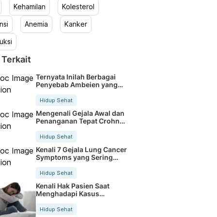
Kehamilan
Kolesterol
nsi
Anemia
Kanker
uksi
 Terkait
Ternyata Inilah Berbagai
Penyebab Ambeien yang
Sering Terjadi
Hidup Sehat
Mengenali Gejala Awal dan
Penanganan Tepat Crohn
Disease
Hidup Sehat
Kenali 7 Gejala Lung Cancer
Symptoms yang Sering
Terabaikan
Hidup Sehat
Kenali Hak Pasien Saat
Menghadapi Kasus
Malapraktik Medis
Hidup Sehat