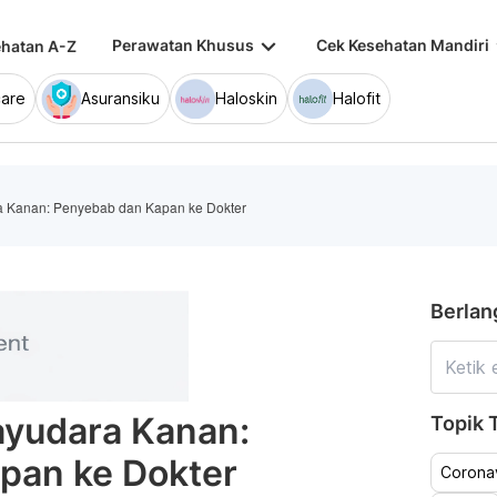
keyboard_arrow_down
keybo
Perawatan Khusus
Cek Kesehatan Mandiri
hatan A-Z
are
Asuransiku
Haloskin
Halofit
a Kanan: Penyebab dan Kapan ke Dokter
Berlan
ayudara Kanan:
Topik T
pan ke Dokter
Coronav