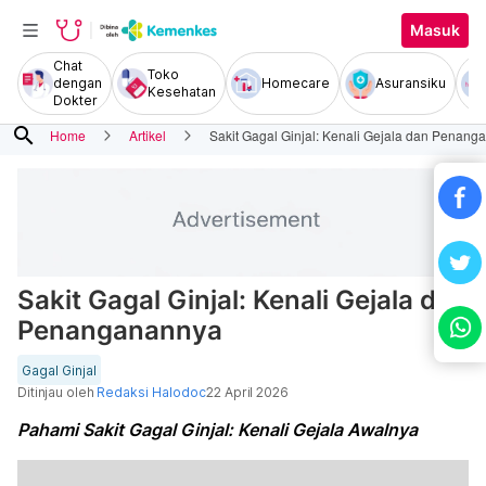
Masuk
Chat
Toko
dengan
Homecare
Asuransiku
Kesehatan
Dokter
search
Home
Artikel
Sakit Gagal Ginjal: Kenali Gejala dan Penan
Sakit Gagal Ginjal: Kenali Gejala dan
Penanganannya
Gagal Ginjal
Ditinjau oleh
Redaksi Halodoc
22 April 2026
Pahami Sakit Gagal Ginjal: Kenali Gejala Awalnya