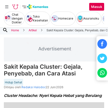
Masuk
Chat
Toko
dengan
Homecare
Asuransiku
Kesehatan
Dokter
search
Home
Artikel
Sakit Kepala Cluster: Gejala, Penyebab, dan C
Sakit Kepala Cluster: Gejala,
Penyebab, dan Cara Atasi
Hidup Sehat
Ditinjau oleh
Redaksi Halodoc
22 Juni 2026
Cluster Headache: Nyeri Kepala Hebat yang Berulang