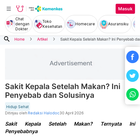
Masuk
Chat
Toko
dengan
Homecare
Asuransiku
Kesehatan
Dokter
search
Home
Artikel
Sakit Kepala Setelah Makan? Ini Penyebab da
Sakit Kepala Setelah Makan? Ini
Penyebab dan Solusinya
Hidup Sehat
Ditinjau oleh
Redaksi Halodoc
30 April 2026
Sakit Kepala Setelah Makan? Ternyata Ini
Penyebabnya